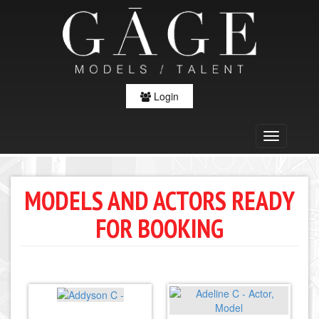
Login
MODELS AND ACTORS READY
FOR BOOKING